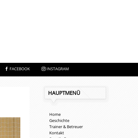
Navigation
FACEBOOK
INSTAGRAM
überspringen
HAUPTMENÜ
Navigation
Home
überspringen
Geschichte
Trainer & Betreuer
Kontakt