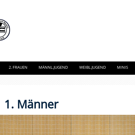
2. FRAUEN
MÄNNL.JUGEND
WEIBL.JUGEND
MINIS
1. Männer