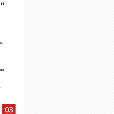
es)
vor
 am
es
03