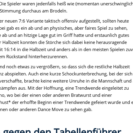
ie Spieler waren jedenfalls heiß wie (momentan unerschwinglich
ie Stimmung durchaus am Brodeln.
er neuen 7:6 Variante taktisch offensiv aufgestellt, sollten heute
i gab es ein ab und an physisches, aber faires Spiel zu sehen,
 ab und an hitzige Lage gut im Griff hatte und erstaunlich gutes
zur Halbzeit konnten die Störche sich dabei keine herausragende
t 16:14 in die Halbzeit und anders als in den meisten Spielen zu
inem Rückstand hinterherzurennen.
d noch etwas zu vergrößern, so dass sich die restliche Halbzeit
enz abspielten. Auch eine kurze Schockunterbrechung, bei der sich
verschaffte, brachte keine weitere Unruhe in die Mannschaft und
u kämpfen aus. Mit der Hoffnung, eine Trendwende eingeleitet zu
no, wo bei der einen oder anderen Bratwurst und einer
ust* der erhoffte Beginn einer Trendwende gefeiert wurde und 
einen oder anderen Dance Move zu sehen gab.
 gegen den Tabellenführer