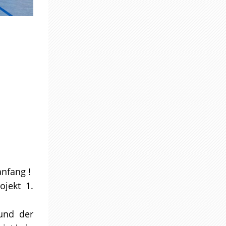
anfang !
ojekt 1.
 und der