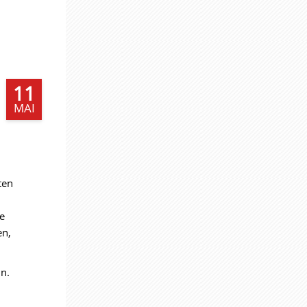
11
MAI
ten
n
e
en,
n.