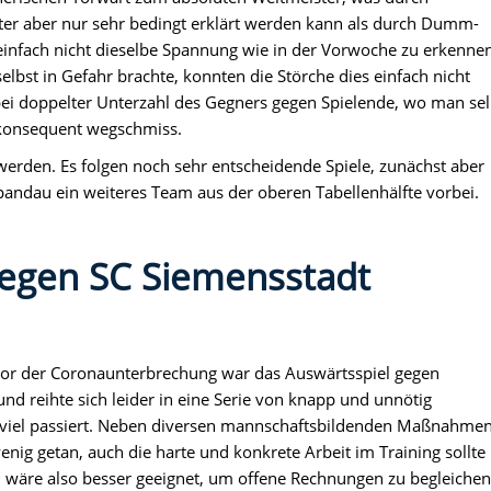
r aber nur sehr bedingt erklärt werden kann als durch Dumm-
infach nicht dieselbe Spannung wie in der Vorwoche zu erkennen
selbst in Gefahr brachte, konnten die Störche dies einfach nicht
bei doppelter Unterzahl des Gegners gegen Spielende, wo man sel
 konsequent wegschmiss.
werden. Es folgen noch sehr entscheidende Spiele, zunächst aber
au ein weiteres Team aus der oberen Tabellenhälfte vorbei.
gegen SC Siemensstadt
! Vor der Coronaunterbrechung war das Auswärtsspiel gegen
und reihte sich leider in eine Serie von knapp und unnötig
ngs viel passiert. Neben diversen mannschaftsbildenden Maßnahme
enig getan, auch die harte und konkrete Arbeit im Training sollte
l wäre also besser geeignet, um offene Rechnungen zu begleichen