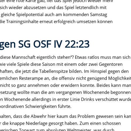
r eine rote Karte gab, lief das Spiel jedoch wieder mehr
sich wieder abzusetzen und das Spiel letztendlich mit
as gleiche Spielpotential auch am kommenden Samstag
ie Trainingsinhalte erneut erfolgreich umsetzen können
gen SG OSF IV 22:23
diese Mannschaft eigentlich stehen“? Etwas ratlos muss man sich
 wie viele Spiele diese Saison mit einem oder zwei Gegentoren
ften, die jetzt die Tabellenspitze bilden. Im Hinspiel gegen den
iemlichen Resterampe an, die offensiv nicht genügend Möglichkei
s nicht so ganz annehmen oder erwidern konnte. Beides kann ma
r Besetzung wollte man die am vergangenen Wochenende begonnen
Wochenende allerdings in erster Linie Drinks verschüttet wurd
oordinativen Schwierigkeiten führte.
thalten, dass die Abwehr hier kaum das Problem gewesen sein kan
ür die knappe Niederlage gesorgt haben. Zum einen schossen
egnerischen Torwart zum absoluten Weltmeister, was durch