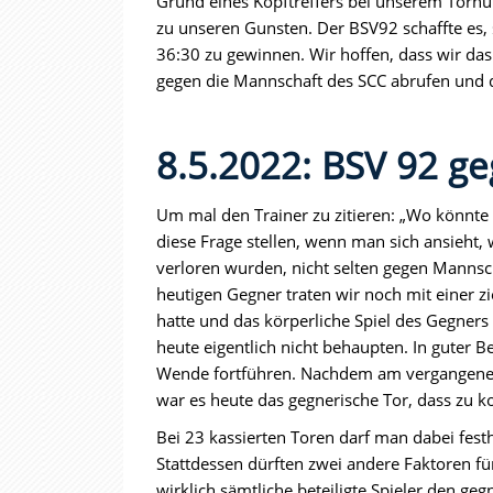
Grund eines Kopftreffers bei unserem Torhüte
zu unseren Gunsten. Der BSV92 schaffte es, 
36:30 zu gewinnen. Wir hoffen, dass wir d
gegen die Mannschaft des SCC abrufen und d
8.5.2022: BSV 92 ge
Um mal den Trainer zu zitieren: „Wo könnte 
diese Frage stellen, wenn man sich ansieht,
verloren wurden, nicht selten gegen Mannscha
heutigen Gegner traten wir noch mit einer z
hatte und das körperliche Spiel des Gegner
heute eigentlich nicht behaupten. In gute
Wende fortführen. Nachdem am vergangenen 
war es heute das gegnerische Tor, dass zu k
Bei 23 kassierten Toren darf man dabei fes
Stattdessen dürften zwei andere Faktoren f
wirklich sämtliche beteiligte Spieler den g