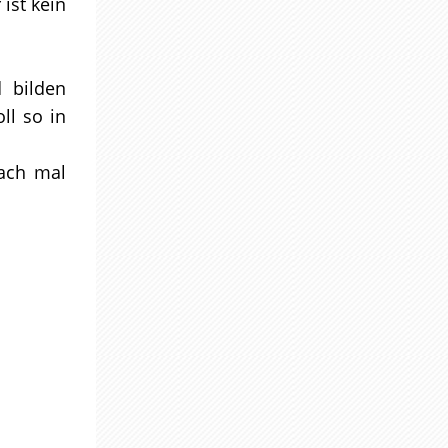
ist kein
 bilden
ll so in
ach mal