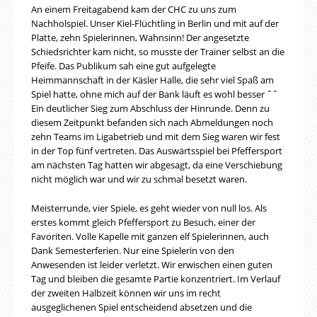
An einem Freitagabend kam der CHC zu uns zum
Nachholspiel. Unser Kiel-Flüchtling in Berlin und mit auf der
Platte, zehn Spielerinnen, Wahnsinn! Der angesetzte
Schiedsrichter kam nicht, so musste der Trainer selbst an die
Pfeife. Das Publikum sah eine gut aufgelegte
Heimmannschaft in der Käsler Halle, die sehr viel Spaß am
Spiel hatte, ohne mich auf der Bank läuft es wohl besser ˆˆ
Ein deutlicher Sieg zum Abschluss der Hinrunde. Denn zu
diesem Zeitpunkt befanden sich nach Abmeldungen noch
zehn Teams im Ligabetrieb und mit dem Sieg waren wir fest
in der Top fünf vertreten. Das Auswärtsspiel bei Pfeffersport
am nächsten Tag hatten wir abgesagt, da eine Verschiebung
nicht möglich war und wir zu schmal besetzt waren.
Meisterrunde, vier Spiele, es geht wieder von null los. Als
erstes kommt gleich Pfeffersport zu Besuch, einer der
Favoriten. Volle Kapelle mit ganzen elf Spielerinnen, auch
Dank Semesterferien. Nur eine Spielerin von den
Anwesenden ist leider verletzt. Wir erwischen einen guten
Tag und bleiben die gesamte Partie konzentriert. Im Verlauf
der zweiten Halbzeit können wir uns im recht
ausgeglichenen Spiel entscheidend absetzen und die