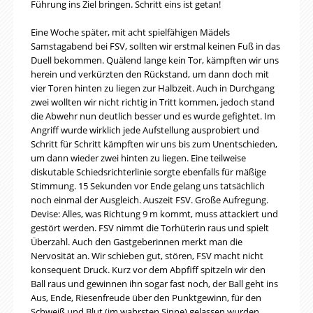
Führung ins Ziel bringen. Schritt eins ist getan!
Eine Woche später, mit acht spielfähigen Mädels
Samstagabend bei FSV, sollten wir erstmal keinen Fuß in das
Duell bekommen. Quälend lange kein Tor, kämpften wir uns
herein und verkürzten den Rückstand, um dann doch mit
vier Toren hinten zu liegen zur Halbzeit. Auch in Durchgang
zwei wollten wir nicht richtig in Tritt kommen, jedoch stand
die Abwehr nun deutlich besser und es wurde gefightet. Im
Angriff wurde wirklich jede Aufstellung ausprobiert und
Schritt für Schritt kämpften wir uns bis zum Unentschieden,
um dann wieder zwei hinten zu liegen. Eine teilweise
diskutable Schiedsrichterlinie sorgte ebenfalls für mäßige
Stimmung. 15 Sekunden vor Ende gelang uns tatsächlich
noch einmal der Ausgleich. Auszeit FSV. Große Aufregung.
Devise: Alles, was Richtung 9 m kommt, muss attackiert und
gestört werden. FSV nimmt die Torhüterin raus und spielt
Überzahl. Auch den Gastgeberinnen merkt man die
Nervosität an. Wir schieben gut, stören, FSV macht nicht
konsequent Druck. Kurz vor dem Abpfiff spitzeln wir den
Ball raus und gewinnen ihn sogar fast noch, der Ball geht ins
Aus, Ende, Riesenfreude über den Punktgewinn, für den
Schweiß und Blut (im wahrsten Sinne) gelassen wurden.