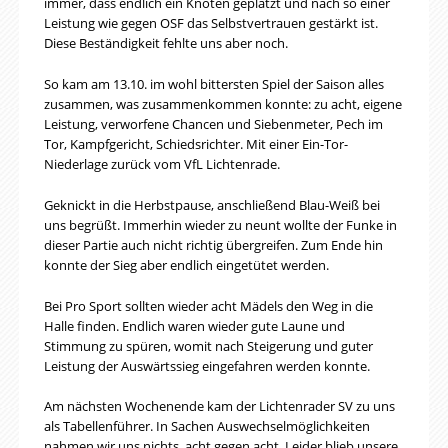
immer, dass endlich ein Knoten geplatzt und nach so einer
Leistung wie gegen OSF das Selbstvertrauen gestärkt ist.
Diese Beständigkeit fehlte uns aber noch.
So kam am 13.10. im wohl bittersten Spiel der Saison alles
zusammen, was zusammenkommen konnte: zu acht, eigene
Leistung, verworfene Chancen und Siebenmeter, Pech im
Tor, Kampfgericht, Schiedsrichter. Mit einer Ein-Tor-
Niederlage zurück vom VfL Lichtenrade.
Geknickt in die Herbstpause, anschließend Blau-Weiß bei
uns begrüßt. Immerhin wieder zu neunt wollte der Funke in
dieser Partie auch nicht richtig übergreifen. Zum Ende hin
konnte der Sieg aber endlich eingetütet werden.
Bei Pro Sport sollten wieder acht Mädels den Weg in die
Halle finden. Endlich waren wieder gute Laune und
Stimmung zu spüren, womit nach Steigerung und guter
Leistung der Auswärtssieg eingefahren werden konnte.
Am nächsten Wochenende kam der Lichtenrader SV zu uns
als Tabellenführer. In Sachen Auswechselmöglichkeiten
nahmen wir uns nichts, acht gegen acht. Leider blieb unsere